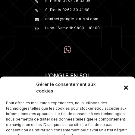
St Pierre 0262 26 33 05
St Denis 0262 30 41 68
contact@ongle-en-soi.com
Lundi-Samedi: 9h00 - 18h00
Gérer le consentement aux
cookies
Pour offrir les meilleures expériences, nous utilisons des
technologies telles que les cookies pour stocker et/ou accéder aux
Numéro 1 depuis plus de 15 ans dans la
informations des appareils. Le fait de consentir à ces technologies
pose d’ongles. Nous proposons
nous permettra de traiter des données telles que le comportement
également une gamme de soins sur
de navigation ou les ID uniques sur ce site. Le fait de ne pas
mesure et travaillons avec les
consentir ou de retirer son consentement peut avoir un effet négatif
meilleures marques de cosmétiques.