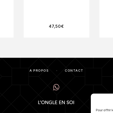
47,50
€
À PROPOS
CONTACT
Numé
pos
éga
Pour offrir
mes