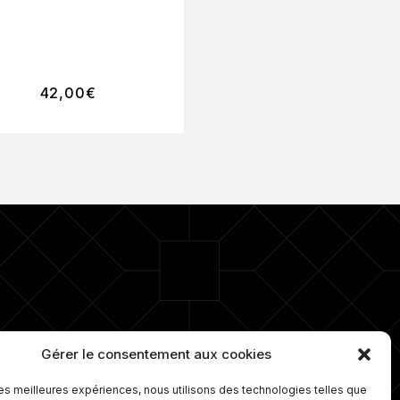
CONFORT
50ML
42,00
€
46,50
€
ro 1 depuis plus de 15 ans dans la
Gérer le consentement aux cookies
e d’ongles. Nous proposons
lement une gamme de soins sur
 les meilleures expériences, nous utilisons des technologies telles que
ure et travaillons avec les