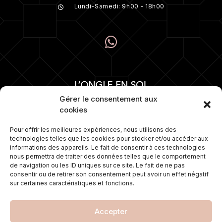
Lundi-Samedi: 9h00 - 18h00
Gérer le consentement aux
cookies
Pour offrir les meilleures expériences, nous utilisons des
technologies telles que les cookies pour stocker et/ou accéder aux
Numéro 1 depuis plus de 15 ans dans la
informations des appareils. Le fait de consentir à ces technologies
pose d’ongles. Nous proposons
nous permettra de traiter des données telles que le comportement
également une gamme de soins sur
de navigation ou les ID uniques sur ce site. Le fait de ne pas
mesure et travaillons avec les
consentir ou de retirer son consentement peut avoir un effet négatif
meilleures marques de cosmétiques.
sur certaines caractéristiques et fonctions.
Accepter