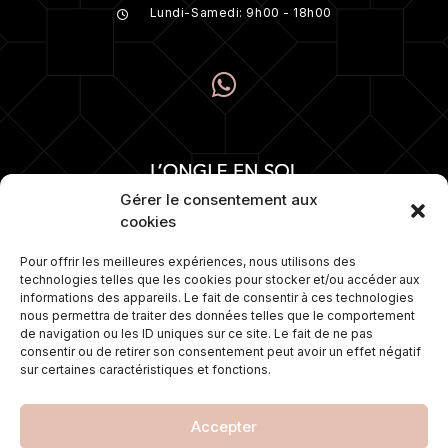
Lundi-Samedi: 9h00 - 18h00
Gérer le consentement aux
cookies
Pour offrir les meilleures expériences, nous utilisons des
technologies telles que les cookies pour stocker et/ou accéder aux
Numéro 1 depuis plus de 15 ans dans la
informations des appareils. Le fait de consentir à ces technologies
pose d’ongles. Nous proposons
nous permettra de traiter des données telles que le comportement
également une gamme de soins sur
de navigation ou les ID uniques sur ce site. Le fait de ne pas
mesure et travaillons avec les
consentir ou de retirer son consentement peut avoir un effet négatif
meilleures marques de cosmétiques.
sur certaines caractéristiques et fonctions.
Accepter