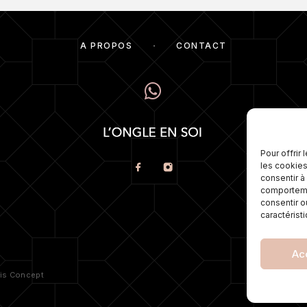
À PROPOS
CONTACT
Numé
pos
éga
Pour offrir
mes
les cookies
meil
consentir à
comportemen
consentir o
caractérist
Ac
POLI
ris Concept