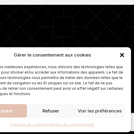
ro 1 depuis plus de 15 ans dans la
Gérer le consentement aux cookies
e d’ongles. Nous proposons
lement une gamme de soins sur
 les meilleures expériences, nous utilisons des technologies telles que
ure et travaillons avec les
 pour stocker et/ou accéder aux informations des appareils. Le fait de
leures marques de cosmétiques.
 ces technologies nous permettra de traiter des données telles que le
t de navigation ou les ID uniques sur ce site. Le fait de ne pas
u de retirer son consentement peut avoir un effet négatif sur certaines
iques et fonctions.
cepter
Refuser
Voir les préférences
TIQUE DE CONFIDENTIALITÉ
MENTIONS LÉGALES
POLITIQUE DE COOKIES
Politique de cookies
Politique de confidentialité