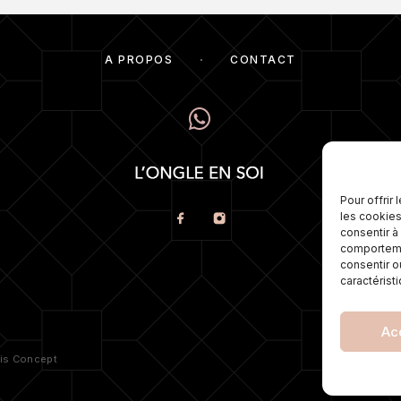
À PROPOS
CONTACT
Numé
pos
éga
Pour offrir
mes
les cookies
meil
consentir à
comportemen
consentir o
caractérist
Ac
POLI
ris Concept