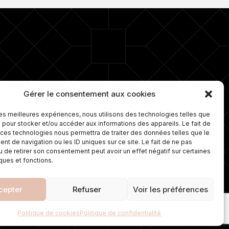
ro 1 depuis plus de 15 ans dans la
Gérer le consentement aux cookies
e d’ongles. Nous proposons
lement une gamme de soins sur
 les meilleures expériences, nous utilisons des technologies telles que
ure et travaillons avec les
 pour stocker et/ou accéder aux informations des appareils. Le fait de
leures marques de cosmétiques.
 ces technologies nous permettra de traiter des données telles que le
t de navigation ou les ID uniques sur ce site. Le fait de ne pas
u de retirer son consentement peut avoir un effet négatif sur certaines
iques et fonctions.
cepter
Refuser
Voir les préférences
TIQUE DE CONFIDENTIALITÉ
MENTIONS LÉGALES
POLITIQUE DE COOKIES
Politique de cookies
Politique de confidentialité