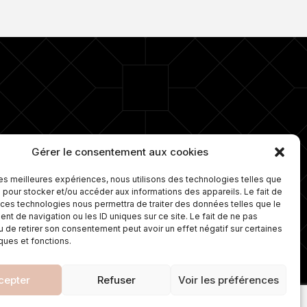
ro 1 depuis plus de 15 ans dans la
Gérer le consentement aux cookies
e d’ongles. Nous proposons
lement une gamme de soins sur
 les meilleures expériences, nous utilisons des technologies telles que
ure et travaillons avec les
 pour stocker et/ou accéder aux informations des appareils. Le fait de
leures marques de cosmétiques.
 ces technologies nous permettra de traiter des données telles que le
t de navigation ou les ID uniques sur ce site. Le fait de ne pas
u de retirer son consentement peut avoir un effet négatif sur certaines
iques et fonctions.
cepter
Refuser
Voir les préférences
TIQUE DE CONFIDENTIALITÉ
MENTIONS LÉGALES
POLITIQUE DE COOKIES