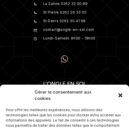
La Saline 0262 32 00 89
St Pierre 0262 26 33 05
St Denis 0262 30 41 68
contact@ongle-en-soi.com
Lundi-Samedi: 9h00 - 18h00
Gérer le consentement aux
cookies
Pour offrir les meilleures expériences, nous utilisons des
technologies telles que les cookies pour stocker et/ou accéder aux
Numéro 1 depuis plus de 15 ans dans la
informations des appareils. Le fait de consentir à ces technologies
pose d’ongles. Nous proposons
nous permettra de traiter des données telles que le comportement