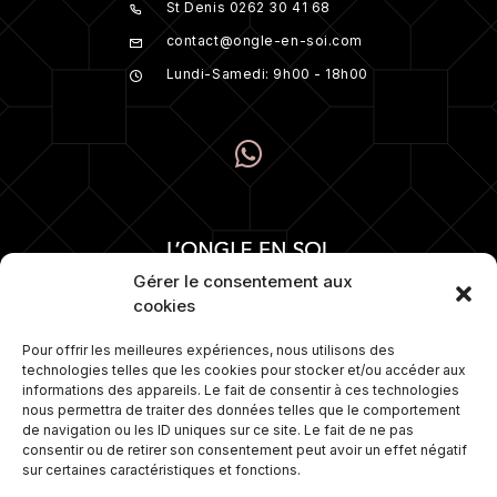
St Denis 0262 30 41 68
contact@ongle-en-soi.com
Lundi-Samedi: 9h00 - 18h00
Gérer le consentement aux
cookies
Pour offrir les meilleures expériences, nous utilisons des
technologies telles que les cookies pour stocker et/ou accéder aux
Numéro 1 depuis plus de 15 ans dans la
informations des appareils. Le fait de consentir à ces technologies
pose d’ongles. Nous proposons
nous permettra de traiter des données telles que le comportement
également une gamme de soins sur
de navigation ou les ID uniques sur ce site. Le fait de ne pas
mesure et travaillons avec les
consentir ou de retirer son consentement peut avoir un effet négatif
meilleures marques de cosmétiques.
sur certaines caractéristiques et fonctions.