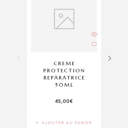
CREME
PROTECTION
F
REPARATRICE
50ML
45,00
€
AJOUTER AU PANIER