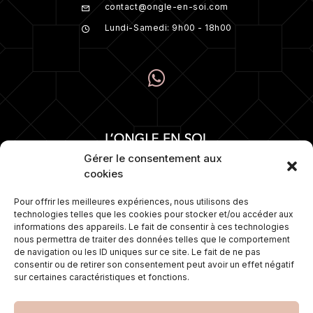
contact@ongle-en-soi.com
Lundi-Samedi: 9h00 - 18h00
Gérer le consentement aux
cookies
Pour offrir les meilleures expériences, nous utilisons des
technologies telles que les cookies pour stocker et/ou accéder aux
Numéro 1 depuis plus de 15 ans dans la
informations des appareils. Le fait de consentir à ces technologies
pose d’ongles. Nous proposons
nous permettra de traiter des données telles que le comportement
également une gamme de soins sur
de navigation ou les ID uniques sur ce site. Le fait de ne pas
mesure et travaillons avec les
consentir ou de retirer son consentement peut avoir un effet négatif
meilleures marques de cosmétiques.
sur certaines caractéristiques et fonctions.