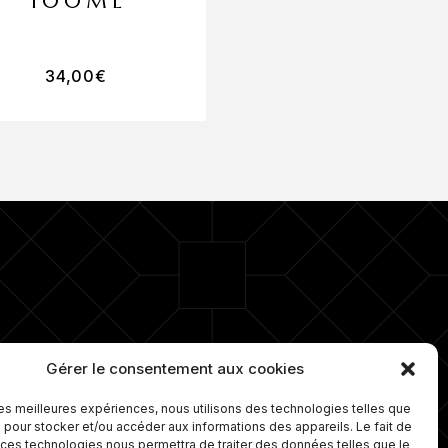
100ML
150ML
34,00
€
32,00
€
ro 1 depuis plus de 15 ans dans la
Gérer le consentement aux cookies
e d’ongles. Nous proposons
lement une gamme de soins sur
 les meilleures expériences, nous utilisons des technologies telles que
ure et travaillons avec les
 pour stocker et/ou accéder aux informations des appareils. Le fait de
leures marques de cosmétiques.
 ces technologies nous permettra de traiter des données telles que le