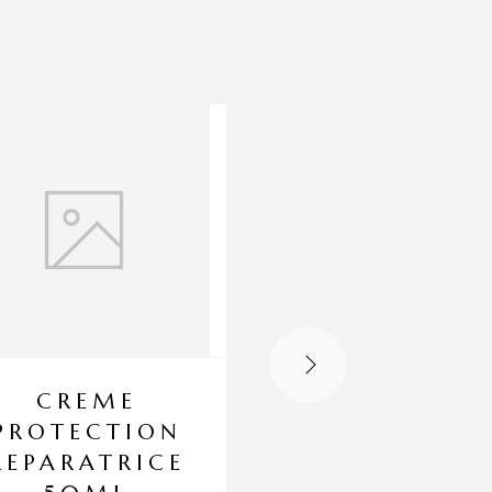
CREME
MASQUE SO
PROTECTION
PUR
REPARATRICE
EQUILIBR