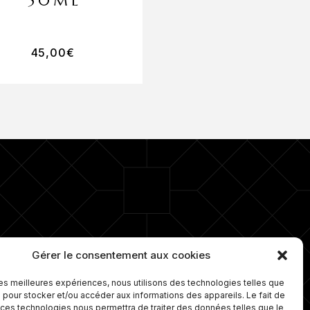
50ML
50ML
45,00
€
45,00
€
ro 1 depuis plus de 15 ans dans la
Gérer le consentement aux cookies
e d’ongles. Nous proposons
lement une gamme de soins sur
 les meilleures expériences, nous utilisons des technologies telles que
ure et travaillons avec les
 pour stocker et/ou accéder aux informations des appareils. Le fait de
leures marques de cosmétiques.
 ces technologies nous permettra de traiter des données telles que le