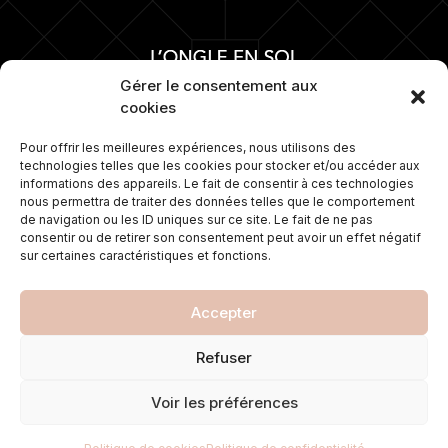
Gérer le consentement aux
cookies
Pour offrir les meilleures expériences, nous utilisons des
technologies telles que les cookies pour stocker et/ou accéder aux
Numéro 1 depuis plus de 15 ans dans la
informations des appareils. Le fait de consentir à ces technologies
pose d’ongles. Nous proposons
nous permettra de traiter des données telles que le comportement
également une gamme de soins sur
de navigation ou les ID uniques sur ce site. Le fait de ne pas
mesure et travaillons avec les
consentir ou de retirer son consentement peut avoir un effet négatif
meilleures marques de cosmétiques.
sur certaines caractéristiques et fonctions.
Accepter
© 2021 L'ongle en soi. Tous droits réservés. Réalisé par
Refuser
Valoris Concept
POLITIQUE DE CONFIDENTIALITÉ
MENTIONS LÉGALES
Voir les préférences
POLITIQUE DE COOKIES