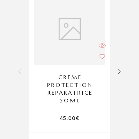
CREME
PROTECTION
B
REPARATRICE
50ML
45,00
€